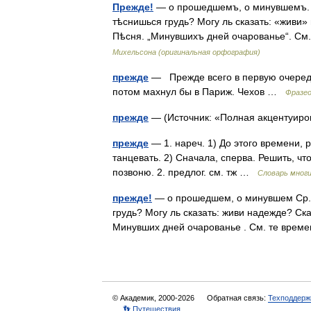
Прежде!
— о прошедшемъ, о минувшемъ. С
тѣснишься грудь? Могу ль сказать: «живи» 
Пѣсня. „Минувшихъ дней очарованье“. С
Михельсона (оригинальная орфография)
прежде
— Прежде всего в первую очередь
потом махнул бы в Париж. Чехов …
Фразео
прежде
— (Источник: «Полная акцентуиро
прежде
— 1. нареч. 1) До этого времени,
танцевать. 2) Сначала, сперва. Решить, что
позвоню. 2. предлог. см. тж …
Словарь мног
прежде!
— о прошедшем, о минувшем Ср. О
грудь? Могу ль сказать: живи надежде? Ска
Минувших дней очарованье . См. те вре
© Академик, 2000-2026
Обратная связь:
Техподдерж
👣 Путешествия