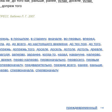
ока
не
,
до
того
как
,
раньше
,
ранее
,
устар
.
доселе
,
устар
.
.
допреж
того
ПРЕСС
.
Бабенко
Л
.
Г
.
.
2007
.
ередь
,
в прошлом
,
в старину
,
вначале
,
во-первых
,
вперед
,
ала
,
до
,
до всего
,
до настоящего времени
,
до тех пор
,
до того
,
опрежь
,
допрежь того
,
доселе
,
досель
,
дотоле
,
дотоль
,
древле
,
загодя
,
заперво
,
заранее
,
когда-то
,
назад
,
накануне
,
наперво
,
 время
,
перво-наперво
,
первоначально
,
первосего
,
первым
опервоначалу
,
предварительно
,
прежде всего
,
ранее
,
раньше
,
перво
,
спервоначала
,
спервоначалу
преждевременный