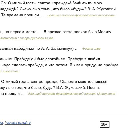
р. О милый гость, святое «прежде»! Зачѣмъ въ мою
надеждѣ? Скажу ль о томъ, что было «будь»? В. А. Жуковскій.
м. Те времена прошли …
Большой толково-фразеологический словарь
, на первом месте. Я прежде всего поехал бы в Москву...
логический словарь русского языка
ванная парадигма по А. А. Зализняку») …
Формы слов
 раньше. Пре/жде он был спокойнее. Пре/жде я любил
 надо сделать пре/жде, а что потом. Я к вам приду, но пре/жде
их выражений
 милый гость, святое прежде ! Зачем в мою теснишься
жу ль о том, что было, будь ? В.А. Жуковский. Песня.
мена прошли …
Большой толково-фразеологический словарь Михельсона
ка
,
Реклама на сайте
18+