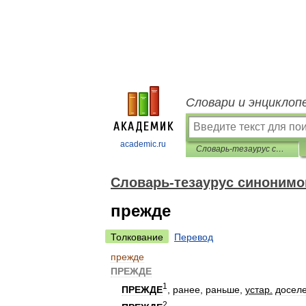
Словари и энциклоп
academic.ru
Словарь-тезаурус синонимов русской речи
Словарь-тезаурус синонимо
прежде
Толкование
Перевод
прежде
ПРЕЖДЕ
1
ПРЕЖДЕ
,
ранее
,
раньше
,
устар
.
досел
2