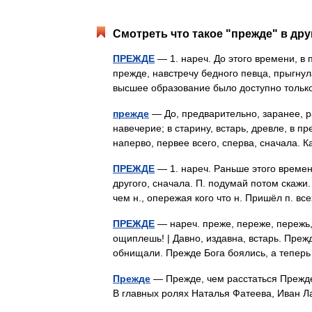
Смотреть что такое "прежде" в дру
ПРЕЖДЕ
— 1. нареч. До этого времени, в
прежде, навстречу бедного певца, прыгнул
высшее образование было доступно тольк
прежде
— До, предварительно, заранее, р
навечерие; в старину, встарь, древле, в п
наперво, первее всего, сперва, сначала.
ПРЕЖДЕ
— 1. нареч. Раньше этого времени
другого, сначала. П. подумай потом скажи. 3
чем н., опережая кого что н. Пришёл п. в
ПРЕЖДЕ
— нареч. преже, переже, пережь,
ощиплешь! | Давно, издавна, встарь. Преж
обнищали. Прежде Бога боялись, а тепер
Прежде
— Прежде, чем расстаться Прежде
В главных ролях Наталья Фатеева, Иван 