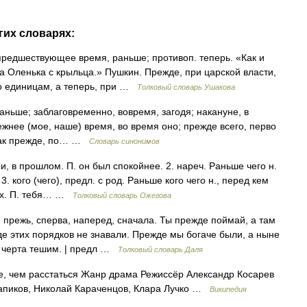
гих словарях:
 предшествующее время, раньше; противоп. теперь. «Как и
а Оленька с крыльца.» Пушкин. Прежде, при царской власти,
о единицам, а теперь, при …
Толковый словарь Ушакова
аньше; заблаговременно, вовремя, загодя; накануне, в
режнее (мое, наше) время, во время оно; прежде всего, перво
 Как прежде, по… …
Словарь синонимов
, в прошлом. П. он был спокойнее. 2. нареч. Раньше чего н.
. кого (чего), предл. с род. Раньше кого чего н., перед кем
сех. П. тебя… …
Толковый словарь Ожегова
 прежь, сперва, наперед, сначала. Ты прежде поймай, а там
де этих порядков не знавали. Прежде мы богаче были, а ныне
ь черта тешим. | предл …
Толковый словарь Даля
, чем расстаться Жанр драма Режиссёр Александр Косарев
Лапиков, Николай Караченцов, Клара Лучко …
Википедия