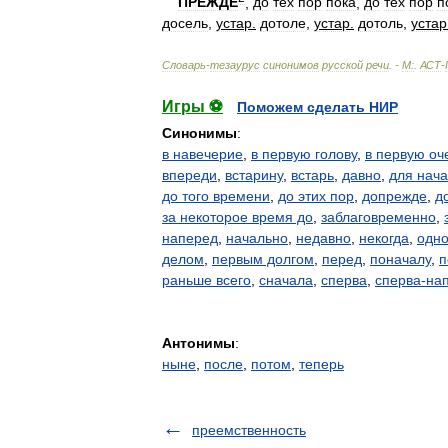
ПРЕЖДЕ
,
до
тех
пор
пока
,
до
тех
пор
п
досель
,
устар
.
дотоле
,
устар
.
дотоль
,
устар
Словарь
-
тезаурус
синонимов
русской
речи
. -
М:
.
АСТ
-
Игры ⚽
Поможем сделать НИР
Синонимы
:
в навечерие
,
в первую голову
,
в первую оч
впереди
,
встарину
,
встарь
,
давно
,
для нач
до того времени
,
до этих пор
,
допрежде
,
д
за некоторое время до
,
заблаговременно
,
наперед
,
начально
,
недавно
,
некогда
,
одно
делом
,
первым долгом
,
перед
,
поначалу
,
п
раньше всего
,
сначала
,
сперва
,
сперва-на
Антонимы
:
ныне
,
после
,
потом
,
теперь
преемственность