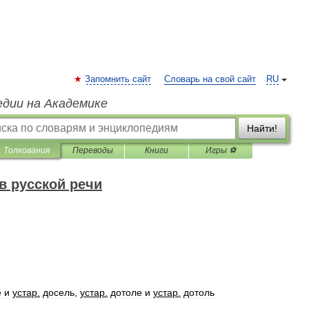
Запомнить сайт
Словарь на свой сайт
RU
едии на Академике
Найти!
Толкования
Переводы
Книги
Игры ⚽
в русской речи
е
и
устар
.
досель
,
устар
.
дотоле
и
устар
.
дотоль